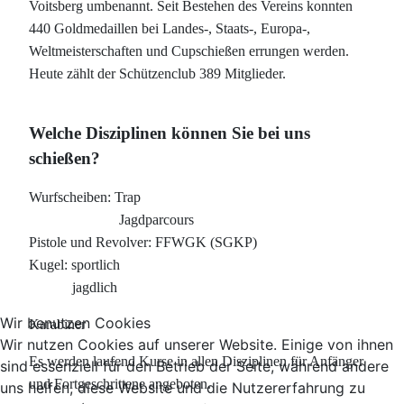
Voitsberg umbenannt. Seit Bestehen des Vereins konnten
440 Goldmedaillen bei Landes-, Staats-, Europa-,
Weltmeisterschaften und Cupschießen errungen werden.
Heute zählt der Schützenclub 389 Mitglieder.
Welche Disziplinen können Sie bei uns
schießen?
Wurfscheiben: Trap
Jagdparcours
Pistole und Revolver: FFWGK (SGKP)
Kugel: sportlich
jagdlich
Wir benutzen Cookies
Karabiner
Wir nutzen Cookies auf unserer Website. Einige von ihnen
Es werden laufend Kurse in allen Disziplinen für Anfänger
sind essenziell für den Betrieb der Seite, während andere
und Fortgeschrittene angeboten.
uns helfen, diese Website und die Nutzererfahrung zu