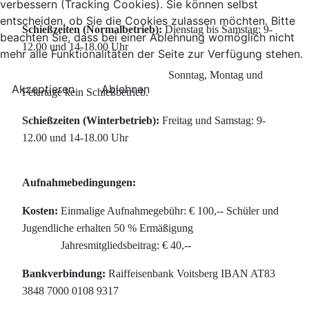
verbessern (Tracking Cookies). Sie können selbst
entscheiden, ob Sie die Cookies zulassen möchten. Bitte
Schießzeiten (Normalbetrieb):
Dienstag bis Samstag: 9-
beachten Sie, dass bei einer Ablehnung womöglich nicht
12.00 und 14-18.00 Uhr
mehr alle Funktionalitäten der Seite zur Verfügung stehen.
Sonntag, Montag und
Akzeptieren
Ablehnen
Feiertage kein Schießbetrieb.
Schießzeiten (Winterbetrieb):
Freitag und Samstag: 9-
12.00 und 14-18.00 Uhr
Aufnahmebedingungen:
Kosten:
Einmalige Aufnahmegebühr: € 100,-- Schüler und
Jugendliche erhalten 50 % Ermäßigung
Jahresmitgliedsbeitrag: € 40,--
Bankverbindung:
Raiffeisenbank Voitsberg IBAN AT83
3848 7000 0108 9317