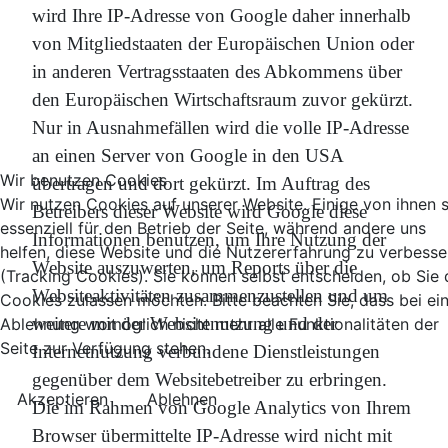
wird Ihre IP-Adresse von Google daher innerhalb
von Mitgliedstaaten der Europäischen Union oder
in anderen Vertragsstaaten des Abkommens über
den Europäischen Wirtschaftsraum zuvor gekürzt.
Nur in Ausnahmefällen wird die volle IP-Adresse
an einen Server von Google in den USA
Wir benutzen Cookies
übertragen und dort gekürzt. Im Auftrag des
Wir nutzen Cookies auf unserer Website. Einige von ihnen 
Betreibers dieser Website wird Google diese
essenziell für den Betrieb der Seite, während andere uns
Informationen benutzen, um Ihre Nutzung der
helfen, diese Website und die Nutzererfahrung zu verbesse
Website auszuwerten, um Reports über die
(Tracking Cookies). Sie können selbst entscheiden, ob Sie 
Websiteaktivitäten zusammenzustellen und um
Cookies zulassen möchten. Bitte beachten Sie, dass bei ei
weitere mit der Websitenutzung und der
Ablehnung womöglich nicht mehr alle Funktionalitäten der
Seite zur Verfügung stehen.
Internetnutzung verbundene Dienstleistungen
gegenüber dem Websitebetreiber zu erbringen.
Akzeptieren
Ablehnen
Die im Rahmen von Google Analytics von Ihrem
Browser übermittelte IP-Adresse wird nicht mit