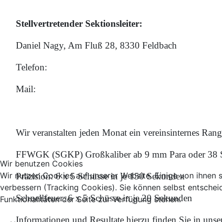
Stellvertretender Sektionsleiter:
Daniel Nagy, Am Fluß 28, 8330 Feldbach
Telefon:
Mail:
Wir veranstalten jeden Monat ein vereinsinternes Rang
FFWGK (SGKP) Großkaliber ab 9 mm Para oder 38 S
Wir benutzen Cookies
Wir nutzen Cookies auf unserer Website. Einige von ihnen s
Präzision: 6 x 5 Schüsse in je 150 Sekunden
verbessern (Tracking Cookies). Sie können selbst entschei
Schnellfeuer: 6 x 5 Schüsse in je 20 Sekunden
Funktionalitäten der Seite zur Verfügung stehen.
Informationen und Resultate hierzu finden Sie in uns