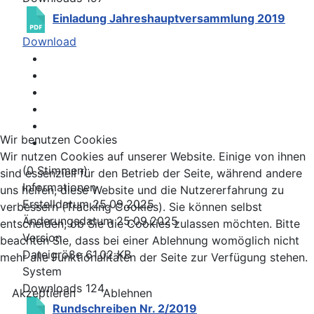
Einladung Jahreshauptversammlung 2019
Download
Wir benutzen Cookies
Wir nutzen Cookies auf unserer Website. Einige von ihnen
(0 Stimmen)
sind essenziell für den Betrieb der Seite, während andere
Informationen
uns helfen, diese Website und die Nutzererfahrung zu
Erstelldatum
25.09.2025
verbessern (Tracking Cookies). Sie können selbst
Änderungsdatum
25.09.2025
entscheiden, ob Sie die Cookies zulassen möchten. Bitte
Version
beachten Sie, dass bei einer Ablehnung womöglich nicht
Dateigröße
61.02 KB
mehr alle Funktionalitäten der Seite zur Verfügung stehen.
System
Downloads
124
Akzeptieren
Ablehnen
Rundschreiben Nr. 2/2019