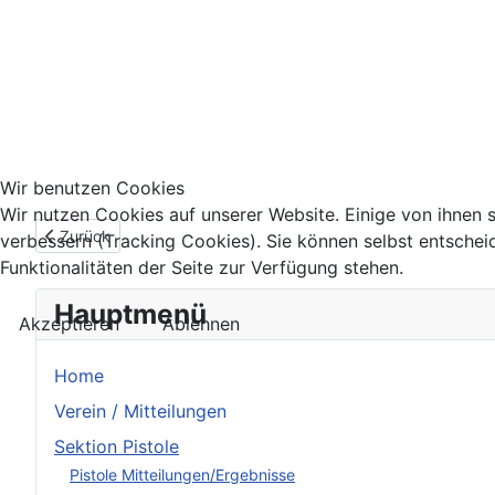
Wir benutzen Cookies
Wir nutzen Cookies auf unserer Website. Einige von ihnen s
Vorheriger Beitrag: Ergebnisse Ranglistenschießen vom 21.11.
Zurück
verbessern (Tracking Cookies). Sie können selbst entschei
Funktionalitäten der Seite zur Verfügung stehen.
Hauptmenü
Akzeptieren
Ablehnen
Home
Verein / Mitteilungen
Sektion Pistole
Pistole Mitteilungen/Ergebnisse