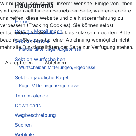
Wir nutzen Cookies auf unserer Website. Einige von ihnen
Hauptmenü
sind essenziell für den Betrieb der Seite, während andere
uns helfen, diese Website und die Nutzererfahrung zu
Home
verbessern (Tracking Cookies). Sie können selbst
Verein / Mitteilungen
entscheiden, ob Sie die Cookies zulassen möchten. Bitte
beachten Sie, dass bei einer Ablehnung womöglich nicht
Sektion Pistole
mehr alle Funktionalitäten der Seite zur Verfügung stehen.
Pistole Mitteilungen/Ergebnisse
Sektion Wurfscheiben
Akzeptieren
Ablehnen
Wurfscheiben Mitteilungen/Ergebnisse
Sektion jagdliche Kugel
Kugel Mitteilungen/Ergebnisse
Terminkalender
Downloads
Wegbeschreibung
Suchen
Weblinks